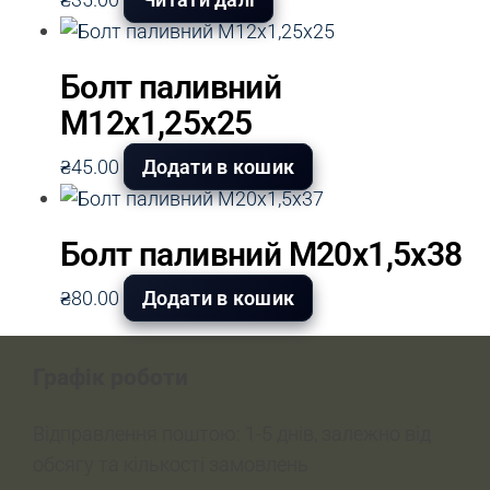
Болт паливний
М12х1,25х25
₴
45.00
Додати в кошик
Болт паливний М20х1,5х38
₴
80.00
Додати в кошик
Графік роботи
Відправлення поштою: 1-5 днів, залежно від
обсягу та кількості замовлень