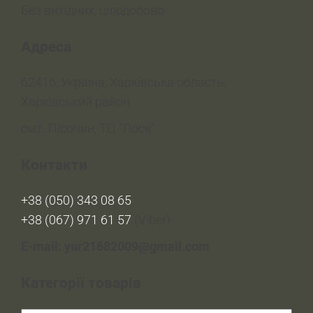
Без вихідних, цілодобово
Адреса
62416, Україна, Харківська область,
Харківський район
смт. Пісочин, ТЦ “Лоск”
Контакти
+38 (050) 343 08 65
+38 (067) 971 61 57
(Viber)
E-mail: yur21682009@gmail.com
Категорії товарів