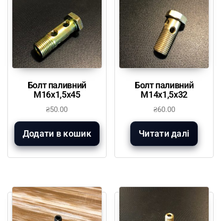
Болт паливний
Болт паливний
М16х1,5х45
М14х1,5х32
₴
50.00
₴
60.00
Додати в кошик
Читати далі