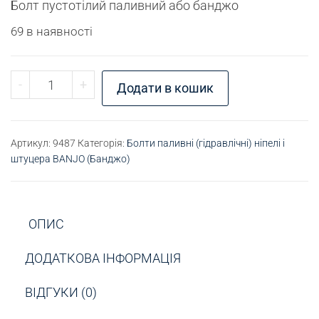
Болт пустотілий паливний або банджо
69 в наявності
Болт паливний М10х22 кількість
-
+
Додати в кошик
Артикул:
9487
Категорія:
Болти паливні (гідравлічні) ніпелі і
штуцера BANJO (Банджо)
ОПИС
ДОДАТКОВА ІНФОРМАЦІЯ
ВІДГУКИ (0)