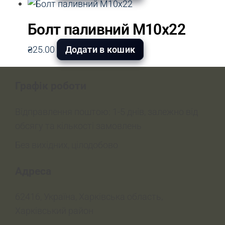
Болт паливний М10х22
₴
25.00
Додати в кошик
Графік роботи
Відправлення поштою: 1-5 днів, залежно від
обсягу та кількості замовлень
Без вихідних, цілодобово
Адреса
62416, Україна, Харківська область,
Харківський район