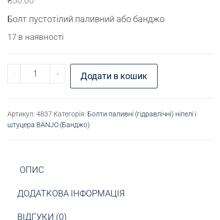
₴
50.00
Болт пустотілий паливний або банджо
17 в наявності
Болт паливний М16х1,5х45 кількість
-
+
Додати в кошик
Артикул:
4837
Категорія:
Болти паливні (гідравлічні) ніпелі і
штуцера BANJO (Банджо)
ОПИС
ДОДАТКОВА ІНФОРМАЦІЯ
ВІДГУКИ (0)