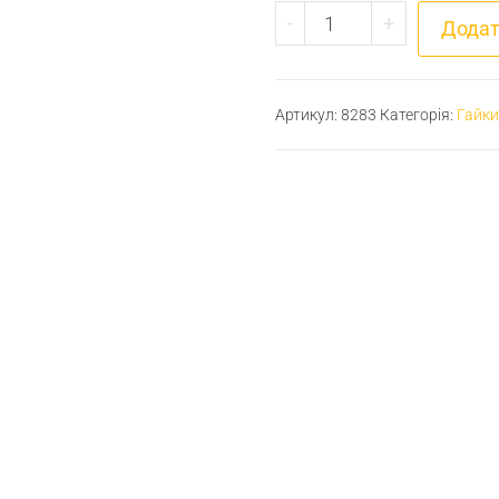
Гайка М11х1,5 висок
-
+
Додат
Артикул:
8283
Категорія:
Гайки