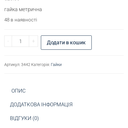
гайка метрична
48 в наявності
Гайка М12х1,5 висока S17 кількість
-
+
Додати в кошик
Артикул:
3442
Категорія:
Гайки
ОПИС
ДОДАТКОВА ІНФОРМАЦІЯ
ВІДГУКИ (0)