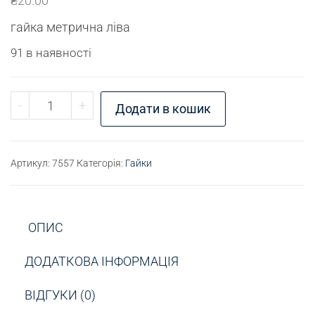
₴
20.00
гайка метрична ліва
91 в наявності
Гайка М12х1,5LH ліва h10 кількість
-
+
Додати в кошик
Артикул:
7557
Категорія:
Гайки
ОПИС
ДОДАТКОВА ІНФОРМАЦІЯ
ВІДГУКИ (0)