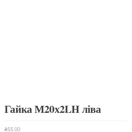
Гайка М20х2LH ліва
₴
55.00