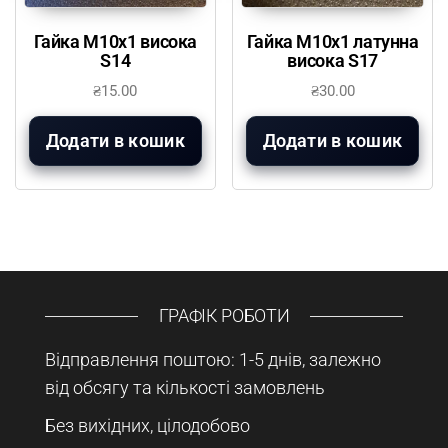
Гайка М10х1 висока
Гайка М10х1 латунна
S14
висока S17
₴
15.00
₴
30.00
Додати в кошик
Додати в кошик
ГРАФІК РОБОТИ
Відправлення поштою: 1-5 днів, залежно
від обсягу та кількості замовлень
Без вихідних, цілодобово