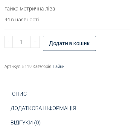
гайка метрична ліва
44 в наявності
Гайка М20х2LH ліва кількість
-
+
Додати в кошик
Артикул:
5119
Категорія:
Гайки
ОПИС
ДОДАТКОВА ІНФОРМАЦІЯ
ВІДГУКИ (0)