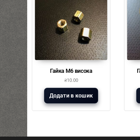
Гайка М6 висока
Г
₴
10.00
Додати в кошик