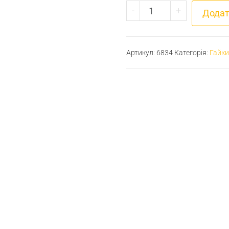
Гайка М24х1,5 (корон
-
+
Додат
Артикул:
6834
Категорія:
Гайки