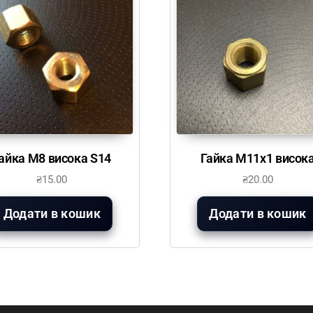
айка М8 висока S14
Гайка М11х1 висок
₴
15.00
₴
20.00
Додати в кошик
Додати в кошик