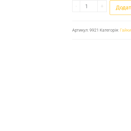
Гайка М30х1,5LH лів
-
+
Додат
Артикул:
9921
Категорія:
Гайки