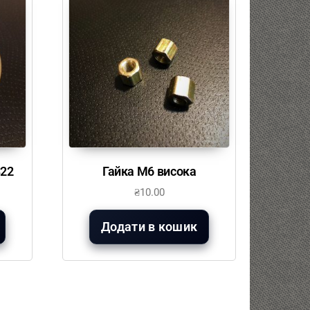
S22
Гайка М6 висока
₴
10.00
Додати в кошик