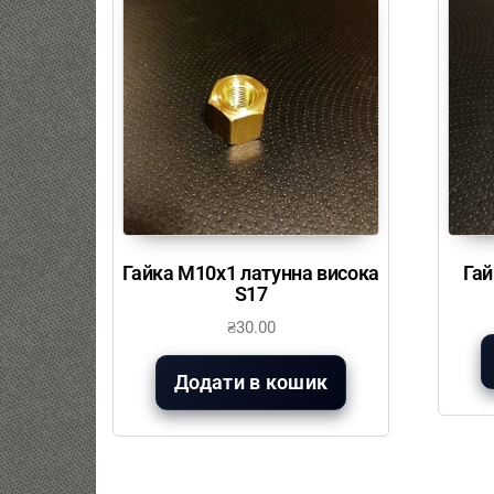
Гайка М10х1 латунна висока
Гай
S17
₴
30.00
Додати в кошик