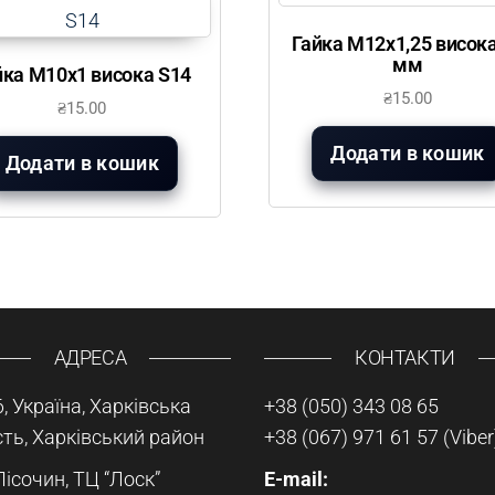
Гайка М12х1,25 висока
мм
йка М10х1 висока S14
₴
15.00
₴
15.00
Додати в кошик
Додати в кошик
АДРЕСА
КОНТАКТИ
, Україна, Харківська
+38 (050) 343 08 65
ть, Харківський район
+38 (067) 971 61 57
(Viber
Пісочин, ТЦ “Лоск”
E-mail: