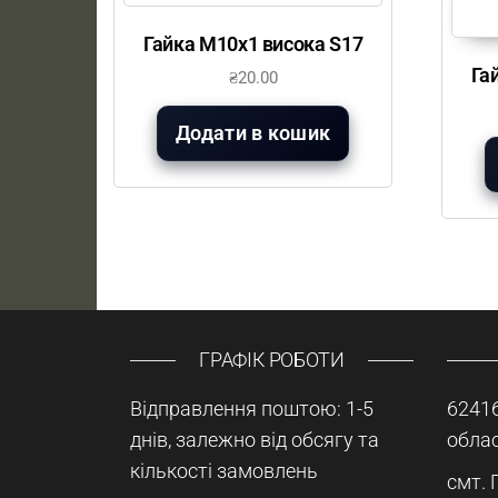
Гайка М10х1 висока S17
Га
₴
20.00
Додати в кошик
ГРАФІК РОБОТИ
Відправлення поштою: 1-5
62416
днів, залежно від обсягу та
облас
кількості замовлень
смт. 