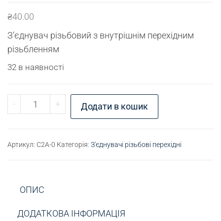
₴
40.00
З’єднувач різьбовий з внутрішнім перехідним
різьбленням
32 в наявності
З'єднувач різьбовий М10х1 (в) - М10х1,25 кількі
-
+
Додати в кошик
Артикул:
C2A-0
Категорія:
З'єднувачі різьбові перехідні
ОПИС
ДОДАТКОВА ІНФОРМАЦІЯ