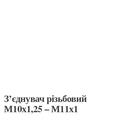
З’єднувач різьбовий
М10х1,25 – М11х1