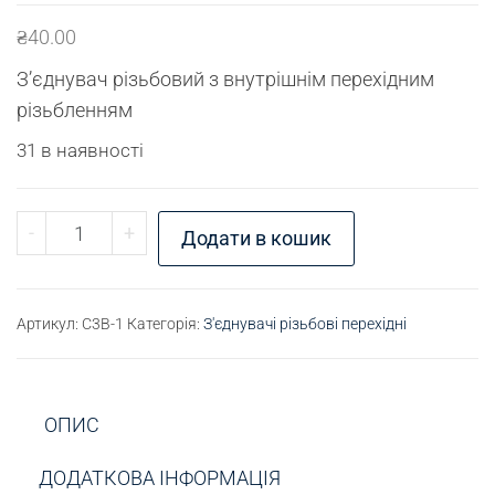
₴
40.00
З’єднувач різьбовий з внутрішнім перехідним
різьбленням
31 в наявності
З'єднувач різьбовий М10х1,25 - М11х1 кількість
-
+
Додати в кошик
Артикул:
C3B-1
Категорія:
З'єднувачі різьбові перехідні
ОПИС
ДОДАТКОВА ІНФОРМАЦІЯ