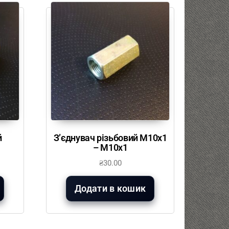
й
З’єднувач різьбовий М10х1
– М10х1
₴
30.00
Додати в кошик