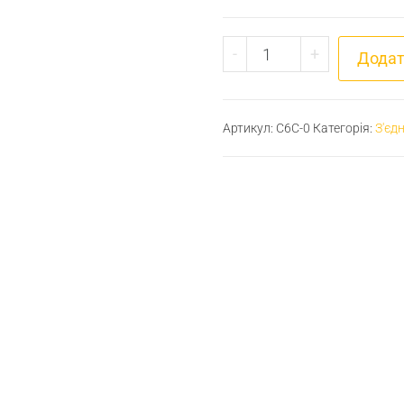
З'єднувач різьбовий 
-
+
Додат
Артикул:
C6C-0
Категорія:
З'єдн