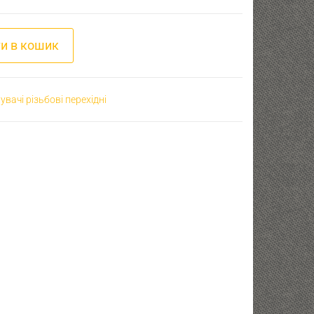
М12х1 (в) - М12х1,25 (в) кількість
и в кошик
увачі різьбові перехідні