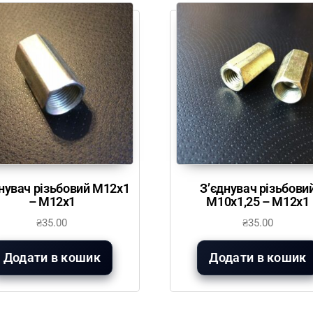
нувач різьбовий М12х1
З’єднувач різьбови
– М12х1
М10х1,25 – М12х1
₴
35.00
₴
35.00
Додати в кошик
Додати в кошик