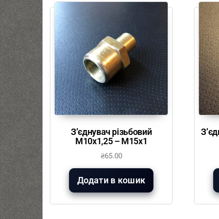
З’єднувач різьбовий
З’єд
М10х1,25 – М15х1
₴
65.00
Додати в кошик