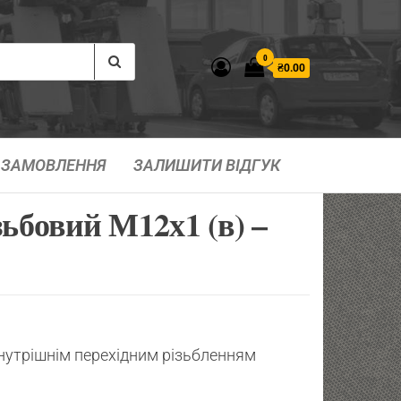
0
₴0.00
ЗАМОВЛЕННЯ
ЗАЛИШИТИ ВІДГУК
зьбовий М12х1 (в) –
внутрішнім перехідним різьбленням