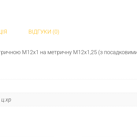
ЦІЯ
ВІДГУКИ (0)
етричною М12х1 на метричну М12х1,25 (з посадковими
 ц.хр