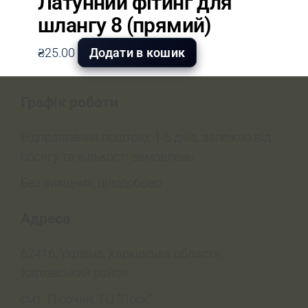
Латунний фітинг для
шлангу 8 (прямий)
₴
25.00
Додати в кошик
Графік роботи
Відправлення поштою: 1-5 днів, залежно від
обсягу та кількості замовлень
Без вихідних, цілодобово
Адреса
62416, Україна, Харківська область,
Харківський район
смт. Пісочин, ТЦ “Лоск”