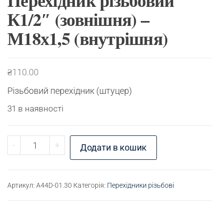
Перехідник різьбовий
К1/2″ (зовнішня) –
М18х1,5 (внутрішня)
₴
110.00
Різьбовий перехідник (штуцер)
31 в наявності
Перехідник різьбовий К1/2" (зовнішня) - М18х1,
-
+
Додати в кошик
Артикул:
A44D-01.30
Категорія:
Перехідники різьбові