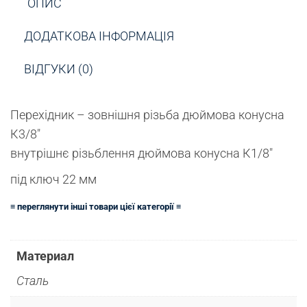
ОПИС
ДОДАТКОВА ІНФОРМАЦІЯ
ВІДГУКИ (0)
Перехідник – зовнішня різьба дюймова конусна
К3/8″
внутрішнє різьблення дюймова конусна К1/8″
під ключ 22 мм
≡ переглянути інші товари цієї категорії ≡
Материал
Сталь