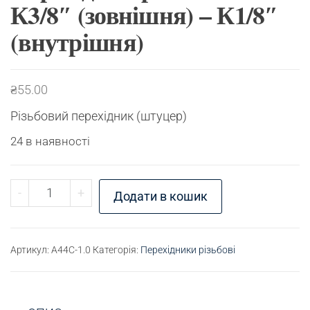
К3/8″ (зовнішня) – К1/8″
(внутрішня)
₴
55.00
Різьбовий перехідник (штуцер)
24 в наявності
Перехідник різьбовий К3/8" (зовнішня) - К1/8" (
-
+
Додати в кошик
Артикул:
A44C-1.0
Категорія:
Перехідники різьбові