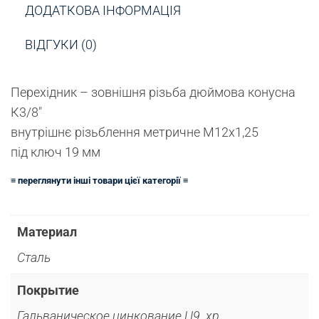
ДОДАТКОВА ІНФОРМАЦІЯ
ВІДГУКИ (0)
Перехідник – зовнішня різьба дюймова конусна
К3/8″
внутрішнє різьблення метричне М12х1,25
під ключ 19 мм
≡ переглянути інші товари цієї категорії ≡
Материал
Сталь
Покрытие
Гальваническое цинкование Ц9. хр.