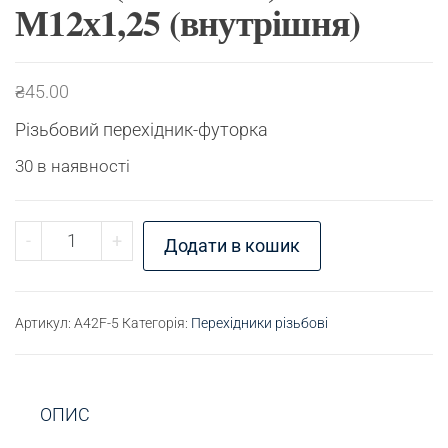
М12х1,25 (внутрішня)
₴
45.00
Різьбовий перехідник-футорка
30 в наявності
Перехідник різьбовий К3/8" (зовнішня) - М12х1,
-
+
Додати в кошик
Артикул:
A42F-5
Категорія:
Перехідники різьбові
ОПИС