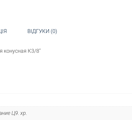
ЦІЯ
ВІДГУКИ (0)
 конусная К3/8″
ние Ц9. хр.