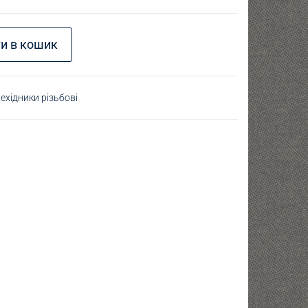
 К3/8" (зовнішня) - G1/4" (внутрішня) кількість
и в кошик
ехідники різьбові