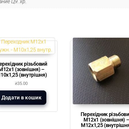
ние Ц9. хр.
ерехідник різьбовий
М12х1 (зовнішня) –
10х1,25 (внутрішня)
₴
35.00
Додати в кошик
Перехідник різьбов
М12х1 (зовнішня) 
М12х1,25 (внутрішн