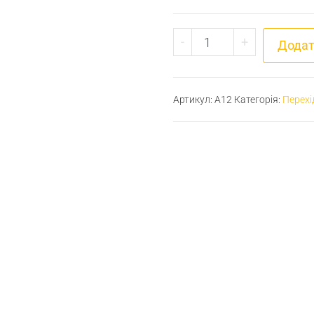
Перехідник різьбови
-
+
Додат
Артикул:
A12
Категорія:
Перехі