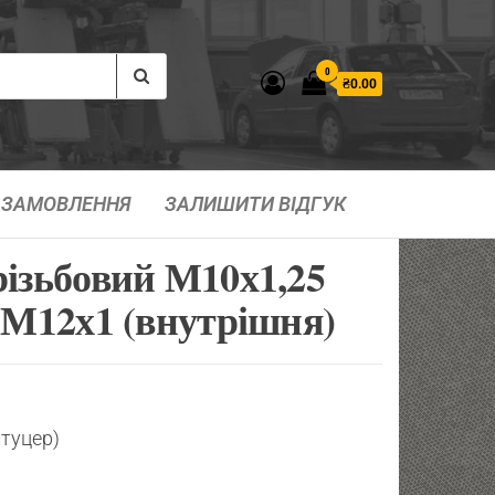
0
₴0.00
ЗАМОВЛЕННЯ
ЗАЛИШИТИ ВІДГУК
різьбовий М10х1,25
– М12х1 (внутрішня)
штуцер)