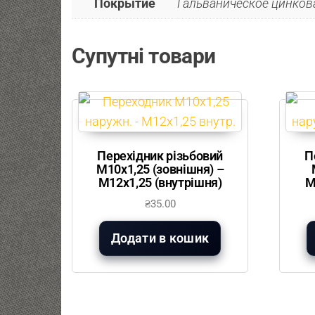
Покрытие
Гальваническое цинкова
Супутні товари
Перехідник різьбовий
П
М10х1,25 (зовнішня) –
М12х1,25 (внутрішня)
М
₴
35.00
Додати в кошик