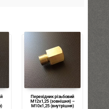
ий
Перехідник різьбовий
–
М12х1,25 (зовнішня) –
я)
М10х1,25 (внутрішня)