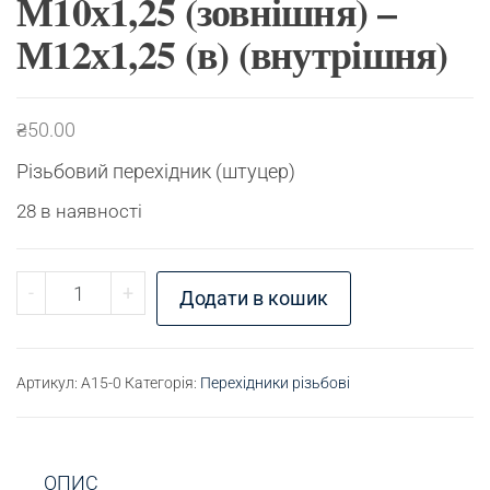
М10х1,25 (зовнішня) –
М12х1,25 (в) (внутрішня)
₴
50.00
Різьбовий перехідник (штуцер)
28 в наявності
Перехідник різьбовий М10х1,25 (зовнішня) - М12
-
+
Додати в кошик
Артикул:
A15-0
Категорія:
Перехідники різьбові
ОПИС