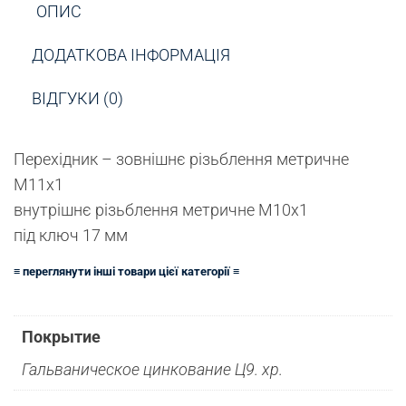
ОПИС
ДОДАТКОВА ІНФОРМАЦІЯ
ВІДГУКИ (0)
Перехідник – зовнішнє різьблення метричне
М11х1
внутрішнє різьблення метричне М10х1
під ключ 17 мм
≡ переглянути інші товари цієї категорії ≡
Покрытие
Гальваническое цинкование Ц9. хр.