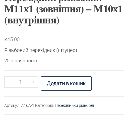
М11х1 (зовнішня) – М10х1
(внутрішня)
₴
45.00
Різьбовий перехідник (штуцер)
20 в наявності
Перехідник різьбовий М11х1 (зовнішня) - М10х1
-
+
Додати в кошик
Артикул:
A16A-1
Категорія:
Перехідники різьбові