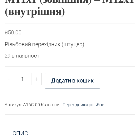
(внутрішня)
₴
50.00
Різьбовий перехідник (штуцер)
29 в наявності
Перехідник різьбовий М11х1 (зовнішня) - М12х1
-
+
Додати в кошик
Артикул:
A16C-00
Категорія:
Перехідники різьбові
ОПИС