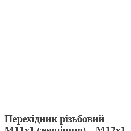
Перехідник різьбовий
М11х1 (зовнішня) – М12х1