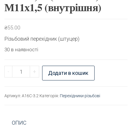
М11х1,5 (внутрішня)
₴
55.00
Різьбовий перехідник (штуцер)
30 в наявності
Перехідник різьбовий М11х1,25 (зовнішня) - М11
-
+
Додати в кошик
Артикул:
A16C-3.2
Категорія:
Перехідники різьбові
ОПИС