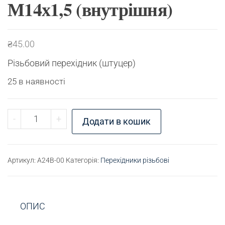
М14х1,5 (внутрішня)
₴
45.00
Різьбовий перехідник (штуцер)
25 в наявності
Перехідник різьбовий М12х1,25 (зовнішня) - М14
-
+
Додати в кошик
Артикул:
A24B-00
Категорія:
Перехідники різьбові
ОПИС