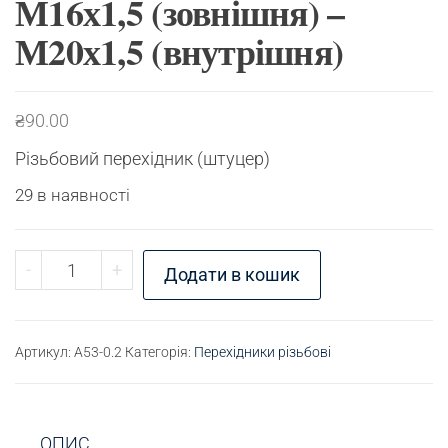
М16х1,5 (зовнішня) –
М20х1,5 (внутрішня)
₴
90.00
Різьбовий перехідник (штуцер)
29 в наявності
Перехідник різьбовий М16х1,5 (зовнішня) - М20х
-
+
Додати в кошик
Артикул:
A53-0.2
Категорія:
Перехідники різьбові
ОПИС