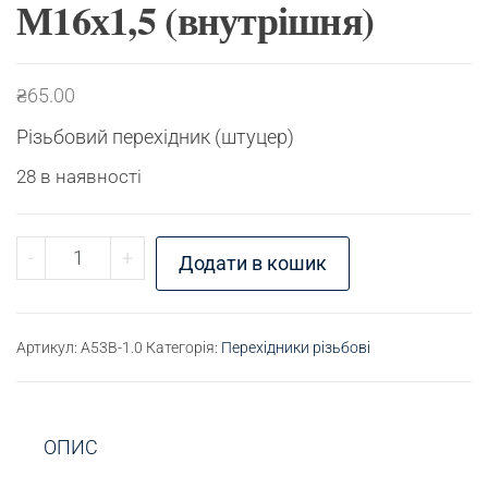
М16х1,5 (внутрішня)
₴
65.00
Різьбовий перехідник (штуцер)
28 в наявності
Перехідник різьбовий М18х1,5 (зовнішня) - М16х
-
+
Додати в кошик
Артикул:
A53B-1.0
Категорія:
Перехідники різьбові
ОПИС