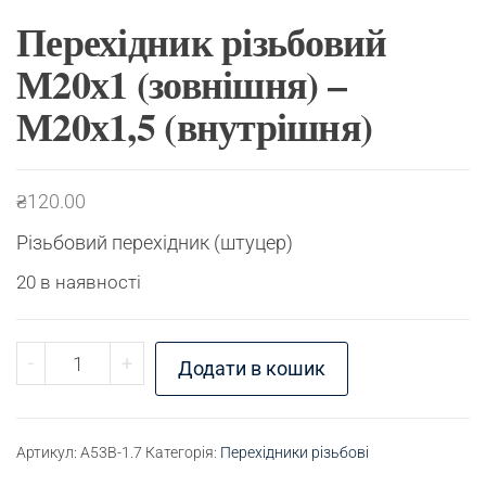
Перехідник різьбовий
М20х1 (зовнішня) –
М20х1,5 (внутрішня)
₴
120.00
Різьбовий перехідник (штуцер)
20 в наявності
Перехідник різьбовий М20х1 (зовнішня) - М20х1,
-
+
Додати в кошик
Артикул:
A53B-1.7
Категорія:
Перехідники різьбові