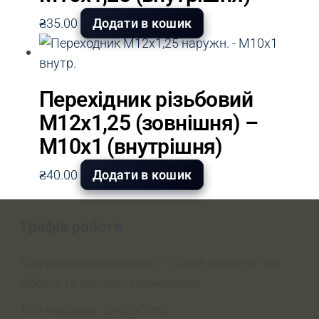
₴
35.00
Додати в кошик
Перехідник різьбовий
М12х1,25 (зовнішня) –
М10х1 (внутрішня)
₴
40.00
Додати в кошик
Графік роботи
Відправлення поштою: 1-5 днів, залежно від
обсягу та кількості замовлень
Без вихідних, цілодобово