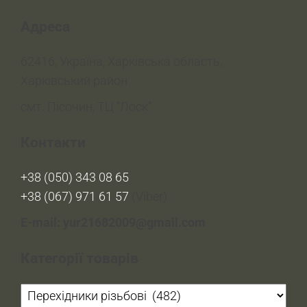
Адреса
62416, Україна, Харківська область,
Харківський район
смт. Пісочин, ТЦ “Лоск”
Контакти
+38 (050) 343 08 65
+38 (067) 971 61 57
(Viber)
E-mail: yur21682009@gmail.com
Категорії товарів