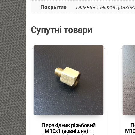
Покрытие
Гальваническое цинкова
Супутні товари
Перехідник різьбовий
П
М10х1 (зовнішня) –
М10