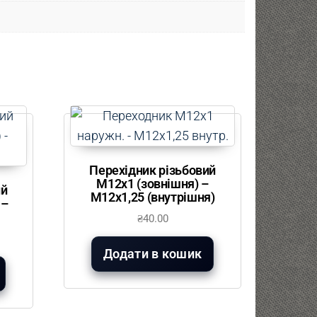
Перехідник різьбовий
М12х1 (зовнішня) –
ий
М12х1,25 (внутрішня)
 –
₴
40.00
Додати в кошик