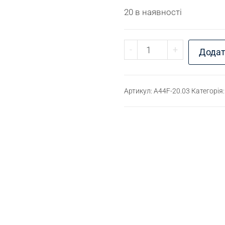
20 в наявності
Перехідник різьбовий
-
+
Додат
Артикул:
A44F-20.03
Категорія