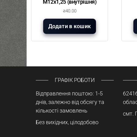
М12х1,25 (внутрішня)
₴
40.00
Додати в кошик
ГРАФІК РОБОТИ
Відправлення поштою: 1-5
62416
днів, залежно від обсягу та
облас
кількості замовлень
смт. 
Без вихідних, цілодобово