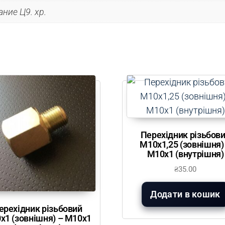
ние Ц9. хр.
Перехідник різьбов
М10х1,25 (зовнішня)
М10х1 (внутрішня)
₴
35.00
Додати в кошик
ерехідник різьбовий
х1 (зовнішня) – М10х1