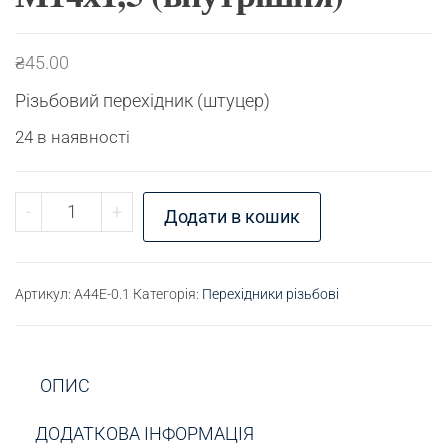
₴
45.00
Різьбовий перехідник (штуцер)
24 в наявності
Перехідник різьбовий К1/4" (зовнішня) - М14х1,
-
+
Додати в кошик
Артикул:
A44E-0.1
Категорія:
Перехідники різьбові
ОПИС
ДОДАТКОВА ІНФОРМАЦІЯ