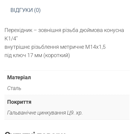
ВІДГУКИ (0)
Перехідник – зовнішня різьба дюймова конусна
К1/4″
внутрішнє різьблення метричне М14х1,5
під ключ 17 мм (короткий)
Матеріал
Сталь
Покриття
Гальванічне цинкування Ц9. хр.