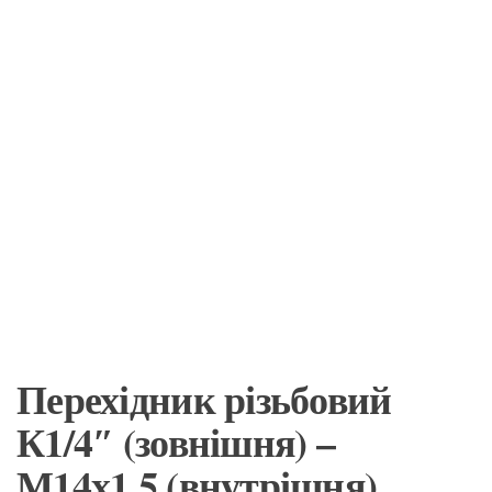
Перехідник різьбовий
К1/4″ (зовнішня) –
М14х1,5 (внутрішня)