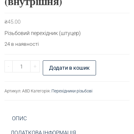
(внутрішня)
₴
45.00
Різьбовий перехідник (штуцер)
24 в наявності
Перехідник різьбовий М10х1 (зовнішня) - М11х1
-
+
Додати в кошик
Артикул:
A8D
Категорія:
Перехідники різьбові
ОПИС
ДОДАТКОВА ІНФОРМАЦІЯ