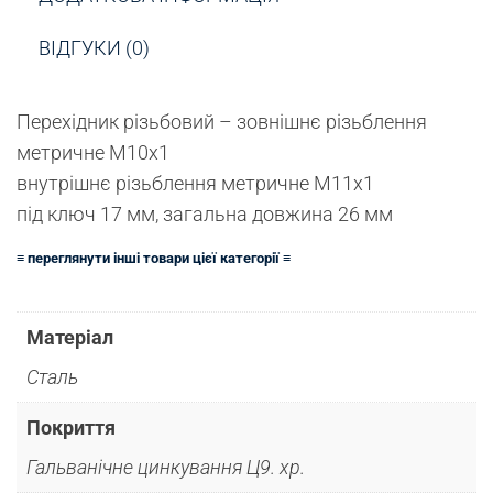
ВІДГУКИ (0)
Перехідник різьбовий – зовнішнє різьблення
метричне М10х1
внутрішнє різьблення метричне М11х1
під ключ 17 мм, загальна довжина 26 мм
≡ переглянути інші товари цієї категорії ≡
Матеріал
Сталь
Покриття
Гальванічне цинкування Ц9. хр.