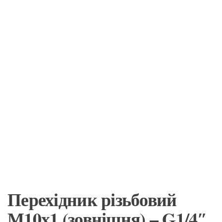
Перехідник різьбовий
М10х1 (зовнішня) – G1/4″