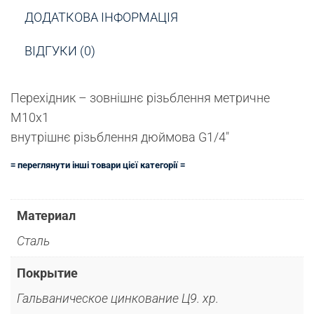
ДОДАТКОВА ІНФОРМАЦІЯ
ВІДГУКИ (0)
Перехідник – зовнішнє різьблення метричне
М10х1
внутрішнє різьблення дюймова G1/4″
≡ переглянути інші товари цієї категорії ≡
Материал
Сталь
Покрытие
Гальваническое цинкование Ц9. хр.