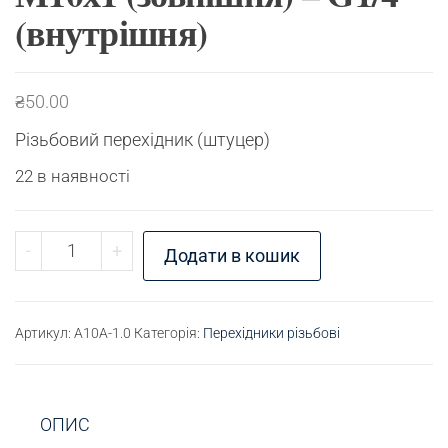
(внутрішня)
₴
50.00
Різьбовий перехідник (штуцер)
22 в наявності
Перехідник різьбовий М10х1 (зовнішня) - G1/4" 
-
+
Додати в кошик
Артикул:
A10A-1.0
Категорія:
Перехідники різьбові
ОПИС