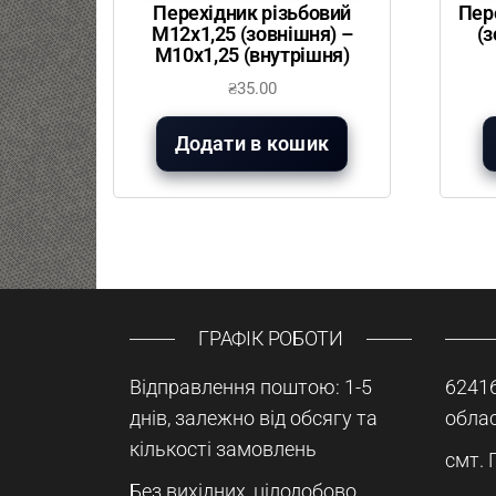
Перехідник різьбовий
Пер
М12х1,25 (зовнішня) –
(з
М10х1,25 (внутрішня)
₴
35.00
Додати в кошик
ГРАФІК РОБОТИ
Відправлення поштою: 1-5
62416
днів, залежно від обсягу та
облас
кількості замовлень
смт. 
Без вихідних, цілодобово