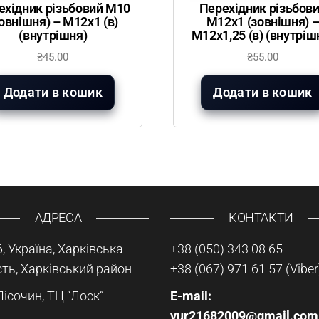
ехідник різьбовий М10
Перехідник різьбов
овнішня) – М12х1 (в)
М12х1 (зовнішня) 
(внутрішня)
М12х1,25 (в) (внутріш
₴
45.00
₴
55.00
Додати в кошик
Додати в кошик
АДРЕСА
КОНТАКТИ
, Україна, Харківська
+38 (050) 343 08 65
ть, Харківський район
+38 (067) 971 61 57
(Viber
Пісочин, ТЦ “Лоск”
E-mail:
yur21682009@gmail.com