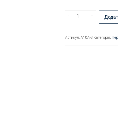
Перехідник різьбови
-
+
Додат
Артикул:
A10A-3
Категорія:
Пер