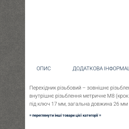
ОПИС
ДОДАТКОВА ІНФОРМА
Перехідник різьбовий – зовнішнє різьбл
внутрішнє різьблення метричне М8 (крок 
під ключ 17 мм, загальна довжина 26 мм
≡ переглянути інші товари цієї категорії ≡