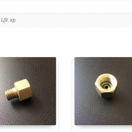
Ц9. хр.