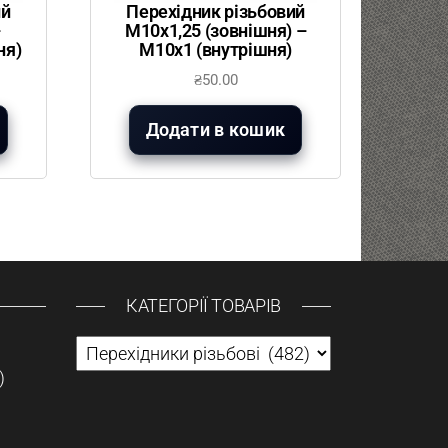
ий
Перехідник різьбовий
–
М10х1,25 (зовнішня) –
ня)
М10х1 (внутрішня)
₴
50.00
Додати в кошик
КАТЕГОРІЇ ТОВАРІВ
)