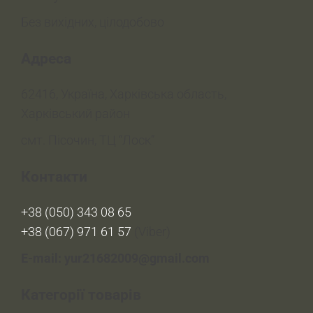
Без вихідних, цілодобово
Адреса
62416, Україна, Харківська область,
Харківський район
смт. Пісочин, ТЦ “Лоск”
Контакти
+38 (050) 343 08 65
+38 (067) 971 61 57
(Viber)
E-mail: yur21682009@gmail.com
Категорії товарів