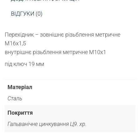
ВІДГУКИ (0)
Перехідник – зовнішнє різьблення метричне
М16х1,5
внутрішнє різьблення метричне М10х1
під ключ 19 мм
Матеріал
Сталь
Покриття
Гальванічне цинкування Ц9. хр.