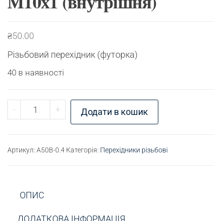
М10х1 (внутрішня)
₴
50.00
Різьбовий перехідник (футорка)
40 в наявності
Перехідник різьбовий М16х1,5 (зовнішня) - М10х
-
+
Додати в кошик
Артикул:
A50B-0.4
Категорія:
Перехідники різьбові
ОПИС
ДОДАТКОВА ІНФОРМАЦІЯ