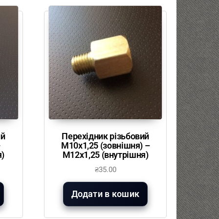
ий
Перехідник різьбовий
–
М10х1,25 (зовнішня) –
я)
М12х1,25 (внутрішня)
₴
35.00
Додати в кошик