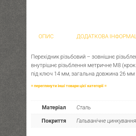
ОПИС
ДОДАТКОВА ІНФОРМА
Перехідник різьбовий – зовнішнє різьбл
внутрішнє різьблення метричне М8 (крок 
під ключ 14 мм, загальна довжина 26 мм
≡ переглянути інші товари цієї категорії ≡
Матеріал
Сталь
Покриття
Гальванічне цинкування 