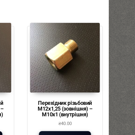
ий
Перехідник різьбовий
 –
М12х1,25 (зовнішня) –
я)
М10х1 (внутрішня)
₴
40.00