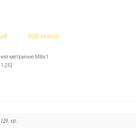
ЦІЯ
ВІДГУКИ (0)
ення метричне М8х1
1,25)
Ц9. хр.