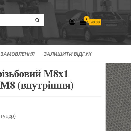
0
₴0.00
ЗАМОВЛЕННЯ
ЗАЛИШИТИ ВІДГУК
різьбовий М8х1
 М8 (внутрішня)
штуцер)