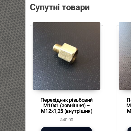
Супутні товари
Перехідник різьбовий
П
М10х1 (зовнішня) –
М
М12х1,25 (внутрішня)
М
₴
40.00