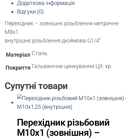
Додаткова інформація
Відгуки (0)
Перехідник – зовнішнє різьблення метричне
М8х1
внутрішнє різьблення дюймова G1/4″
Сталь
Матеріал
Гальванічне цинкування Ц9. хр.
Покриття
Супутні товари
Перехідник різьбовий
М10х1 (зовнішня) –