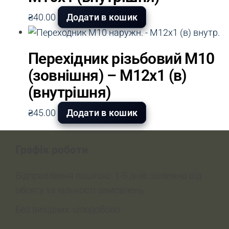
₴
40.00
Додати в кошик
Перехідник різьбовий М10
(зовнішня) – М12х1 (в)
(внутрішня)
₴
45.00
Додати в кошик
Графік роботи
Відправлення поштою: 1-5 днів, залежно від
обсягу та кількості замовлень
Без вихідних, цілодобово