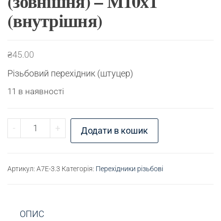
(зовнішня) – М10х1
(внутрішня)
₴
45.00
Різьбовий перехідник (штуцер)
11 в наявності
Перехідник різьбовий М8 (зовнішня) - М10х1 (вн
-
+
Додати в кошик
Артикул:
A7E-3.3
Категорія:
Перехідники різьбові
ОПИС