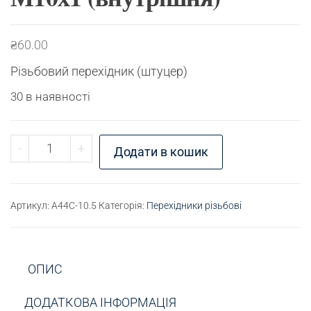
₴
60.00
Різьбовий перехідник (штуцер)
30 в наявності
Перехідник різьбовий 3/8"-20 (BSF) (зовнішня) -
-
+
Додати в кошик
Артикул:
A44C-10.5
Категорія:
Перехідники різьбові
ОПИС
ДОДАТКОВА ІНФОРМАЦІЯ