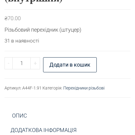
₴
70.00
Різьбовий перехідник (штуцер)
31 в наявності
Перехідник різьбовий G1/16" (зовнішня) - G1/4" 
-
+
Додати в кошик
Артикул:
A44F-1.91
Категорія:
Перехідники різьбові
ОПИС
ДОДАТКОВА ІНФОРМАЦІЯ