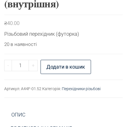
(внутрішня)
₴
40.00
Різьбовий перехідник (футорка)
20 в наявності
Перехідник різьбовий G1/4" (зовнішня) - G1/8" (
-
+
Додати в кошик
Артикул:
A44F-01.52
Категорія:
Перехідники різьбові
ОПИС