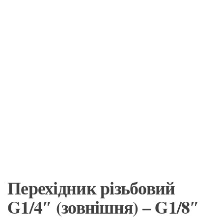
Перехідник різьбовий
G1/4″ (зовнішня) – G1/8″