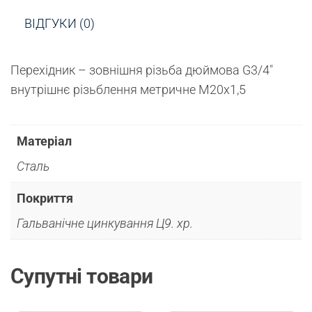
ВІДГУКИ (0)
Перехідник – зовнішня різьба дюймова G3/4″
внутрішнє різьблення метричне М20х1,5
Матеріал
Сталь
Покриття
Гальванічне цинкування Ц9. хр.
Супутні товари