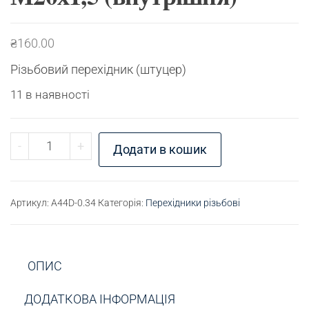
₴
160.00
Різьбовий перехідник (штуцер)
11 в наявності
Перехідник різьбовий G3/4" (зовнішня) - М20х1,
-
+
Додати в кошик
Артикул:
A44D-0.34
Категорія:
Перехідники різьбові
ОПИС
ДОДАТКОВА ІНФОРМАЦІЯ