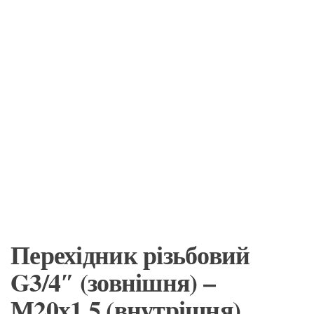
Перехідник різьбовий
G3/4″ (зовнішня) –
М20х1,5 (внутрішня)