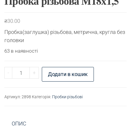
Пробка різьбова М18х1,5
₴
30.00
Пробка(заглушка) різьбова, метрична, кругла без
головки
63 в наявності
Пробка різьбова М18х1,5 кількість
-
+
Додати в кошик
Артикул:
2898
Категорія:
Пробки різьбові
ОПИС