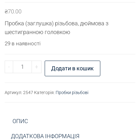
₴
70.00
Пробка (заглушка) різьбова, дюймова з
шестигранною головкою
29 в наявності
Пробка різьбова G1/2" кількість
-
+
Додати в кошик
Артикул:
2547
Категорія:
Пробки різьбові
ОПИС
ДОДАТКОВА ІНФОРМАЦІЯ