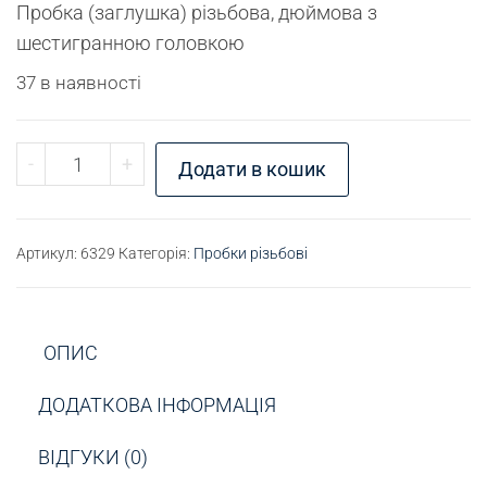
Пробка (заглушка) різьбова, дюймова з
шестигранною головкою
37 в наявності
Пробка різьбова G1/4" кількість
-
+
Додати в кошик
Артикул:
6329
Категорія:
Пробки різьбові
ОПИС
ДОДАТКОВА ІНФОРМАЦІЯ
ВІДГУКИ (0)