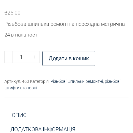
₴
25.00
Різьбова шпилька ремонтна перехідна метрична
24 в наявності
Різьбова шпилька М10х1х30/М12 ремонтна кіль
-
+
Додати в кошик
Артикул:
460
Категорія:
Різьбові шпильки ремонтні, різьбові
штифти стопорні
ОПИС
ДОДАТКОВА ІНФОРМАЦІЯ