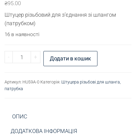
₴
95.00
Штуцер різьбовий для з’єднання зі шлангом
(патрубком)
16 в наявності
Штуцер для шлангу К1/2" - D20 кількість
-
+
Додати в кошик
Артикул:
HU59A-0
Категорія:
Штуцера різьбові для шланга,
патрубка
ОПИС
ДОДАТКОВА ІНФОРМАЦІЯ