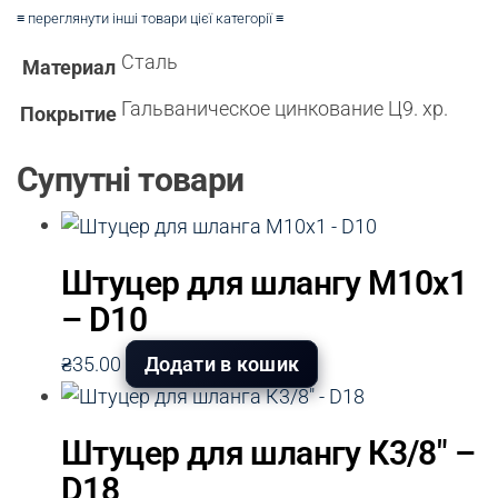
≡ переглянути інші товари цієї категорії ≡
Сталь
Материал
Гальваническое цинкование Ц9. хр.
Покрытие
Супутні товари
Штуцер для шлангу М10х1
– D10
₴
35.00
Додати в кошик
Штуцер для шлангу К3/8″ –
D18