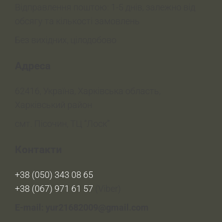
Відправлення поштою: 1-5 днів, залежно від
обсягу та кількості замовлень
Без вихідних, цілодобово
Адреса
62416, Україна, Харківська область,
Харківський район
смт. Пісочин, ТЦ “Лоск”
Контакти
+38 (050) 343 08 65
+38 (067) 971 61 57
(Viber)
E-mail: yur21682009@gmail.com